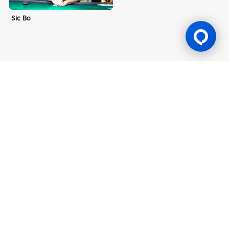
Sic Bo
Lesen Permainan
BK8 dioperasikan oleh Mettlemind Tech Ltd., dengan nomor
registrasi: 15779, dan alamat terdaftar di Hamchako,
Mutsamudu, Pulau Otonom Anjouan, Uni Komoro. BK8
berlisensi dan teregulasi oleh Pemerintah Pulau Otonom
Anjouan, Uni Komoro dan beroperasi dengan Nomor Lisensi:
ALSI-202504032-FI2. BK8 telah lulus semua kepatuhan regulasi