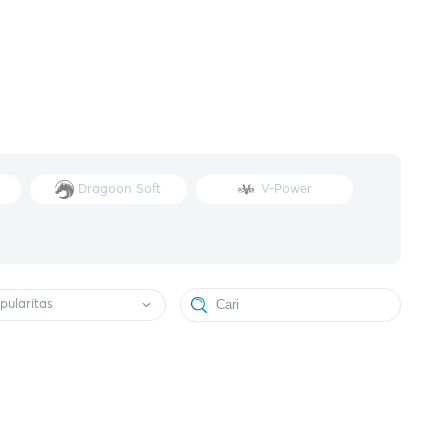
Dragoon Soft
V-Power
pularitas