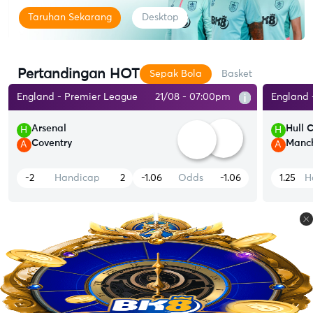
Taruhan Sekarang
Desktop
Pertandingan HOT
Sepak Bola
Basket
England - Premier League
21/08 - 07:00pm
England 
Arsenal
Hull C
H
H
Coventry
Manch
A
A
-2
Handicap
2
-1.06
Odds
-1.06
1.25
H