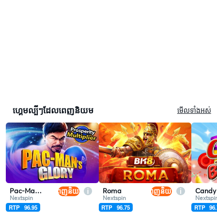
ហ្គេមល្បីៗដែលពេញនិយម
មើលទាំងអស់
Pac-Man's Glory
Roma
ពេញនិយម
ពេញនិយម
Nextspin
Nextspin
Nextspi
RTP
96.95
RTP
96.75
RTP
96