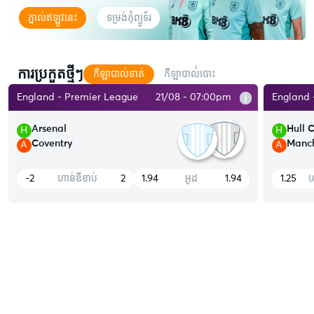
ភ្នាល់ឥឡូវនេះ
ទម្រង់កុំព្យូទ័រ
ការប្រកួតថ្មីៗ
កីឡាបាល់ទាត់
កីឡាបាល់់បោះ​
England - Premier League
21/08 - 07:00pm
England 
Arsenal
Hull C
H
H
Coventry
Manch
A
A
-2
ហាន់ឌីខាប់
2
1.94
អូដ
1.94
1.25
ហ