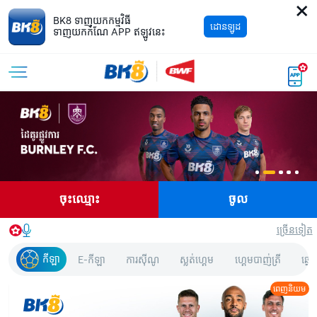
×
BK8 ទាញយកកម្មវិធី
ដោនឡូដ
ទាញយកកំណែ APP ឥឡូវនេះ
ចុះឈ្មោះ
ចូល
ច្រើនទៀត
អ្នកអាចទទួលបានប្រាក់ឧបត្ថមប្រចាំសប្ដាហ៍រហូតដល់ USD 1,288 ជាប្រាក់ចំណេញបន្ថ
កីឡា
E-កីឡា
ការស៊ីណូ
ស្លត់ហ្គេម
ហ្គេមបាញ់ត្រី
ឆ្នោ
ពេញនិយម