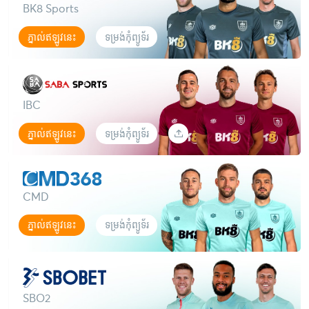
BK8 Sports
ភ្នាល់ឥឡូវនេះ
ទម្រង់កុំព្យូទ័រ
IBC
ភ្នាល់ឥឡូវនេះ
ទម្រង់កុំព្យូទ័រ
CMD
ភ្នាល់ឥឡូវនេះ
ទម្រង់កុំព្យូទ័រ
SBO2