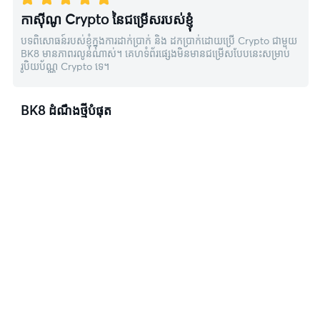
កាស៊ីណូ Crypto នៃជម្រើសរបស់ខ្ញុំ
បទពិសោធន៍របស់ខ្ញុំក្នុងការដាក់ប្រាក់ និង ដកប្រាក់ដោយប្រើ Crypto ជាមួយ
BK8 មានភាពរលូនណាស់។ គេហទំព័រផ្សេងមិនមានជម្រើសបែបនេះសម្រាប់
រូបិយប័ណ្ណ Crypto ទេ។
BK8 ដំណឹងថ្មីបំផុត