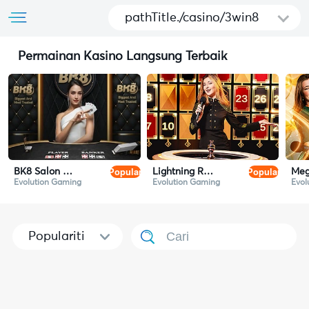
pathTitle./casino/3win8
Permainan Kasino Langsung Terbaik
Popular
Popular
BK8 Salon Prive Baccarat
Lightning Roulette
Meg
Evolution Gaming
Evolution Gaming
Evol
Populariti