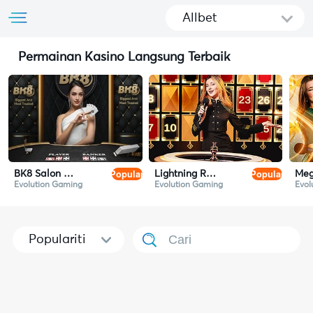
Allbet
Permainan Kasino Langsung Terbaik
Popular
Popular
BK8 Salon Prive Baccarat
Lightning Roulette
Meg
Evolution Gaming
Evolution Gaming
Evol
Populariti