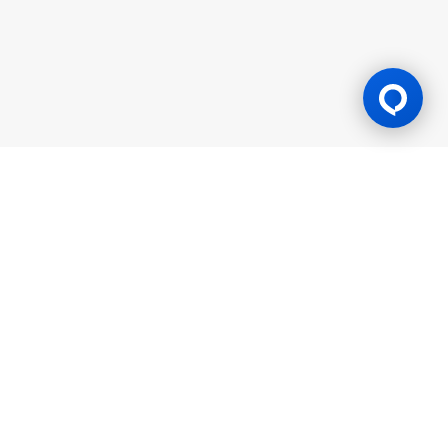
Lesen Permainan
BK8 diuruskan oleh Mettlemind Tech Ltd., nombor pendaftaran:
15779, dengan alamat berdaftar di Hamchako, Mutsamudu,
Pulau Autonomi Anjouan, Kesatuan Comoros. BK8 berlesen dan
dikawal selia oleh Kerajaan Pulau Autonomi Anjouan, Kesatuan