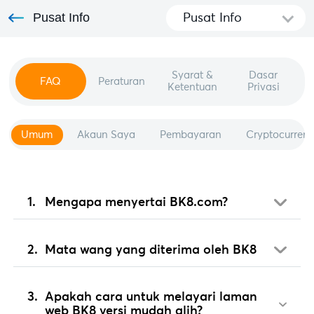
Pusat Info
Pusat Info
Syarat &
Dasar
FAQ
Peraturan
Ketentuan
Privasi
Umum
Akaun Saya
Pembayaran
Cryptocurren
Mengapa menyertai BK8.com?
Mata wang yang diterima oleh BK8
Apakah cara untuk melayari laman
web BK8 versi mudah alih?