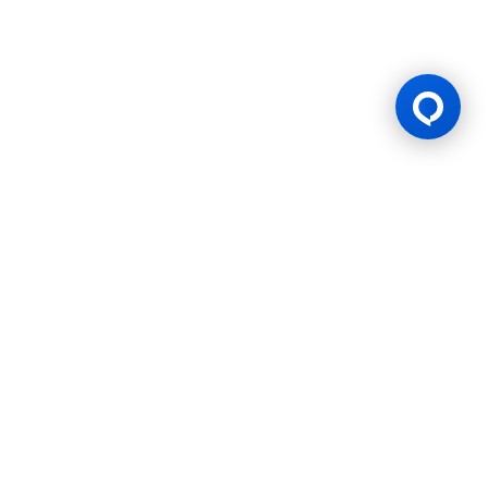
Lesen Permainan
BK8 diuruskan oleh Mettlemind Tech Ltd., nombor pendaftaran:
15779, dengan alamat berdaftar di Hamchako, Mutsamudu,
Pulau Autonomi Anjouan, Kesatuan Comoros. BK8 berlesen dan
dikawal selia oleh Kerajaan Pulau Autonomi Anjouan, Kesatuan