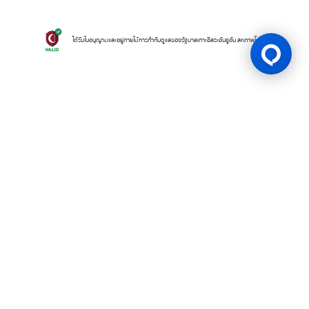
ได้รับใบอนุญาตและอยู่ภายใต้การกำกับดูแลของรัฐบาลเกาะอิสระอันจูอัน สหภาพโคโมโรส
ใบอนุญาตเกม
BK8 ดำเนินการโดยบริษัท Mettlemind Tech Ltd. หมายเลขจดทะเบียน
15779 ที่อยู่จดทะเบียน: ฮัมชาโก, เมืองมูตซามูดู, เกาะอองฌวน , สหภาพคอ
โมโรส BK8ได้รับใบอนุญาตและอยู่ภายใต้การกำกับดูแลโดยรัฐบาลเกาะอองฌ
วน สหภาพคอโมโรส ภายใต้ใบอนุญาตเลขที่ ALSI-202504032-FI2 BK8
ปฏิบัติตามข้อกำหนดและกฎระเบียบทางกฎหมายอย่างเคร่งครัด และได้รับ
อนุญาตให้ดำเนินกิจกรรมการเดิมพันทุกประเภทอย่างถูกต้องตามกฎหมาย