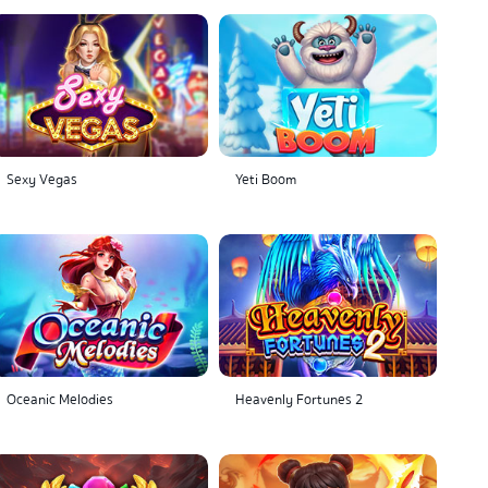
Sexy Vegas
Yeti Boom
Oceanic Melodies
Heavenly Fortunes 2