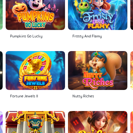
Pumpkins Go Lucky
Frosty And Flamy
Fortune Jewels II
Nutty Riches