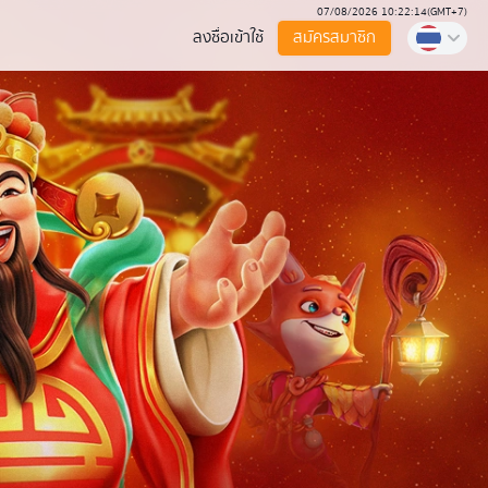
07/08/2026 10:22:16
(
GMT+7
)
ลงชื่อเข้าใช้
สมัครสมาชิก