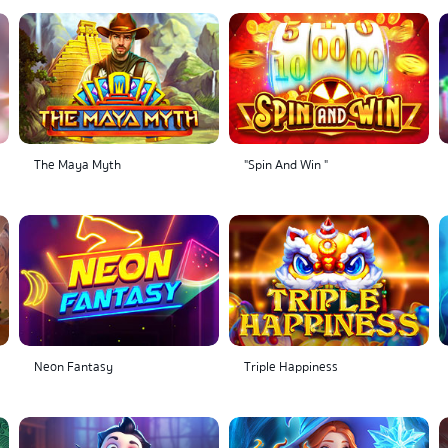
The Maya Myth
"Spin And Win "
Neon Fantasy
Triple Happiness