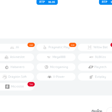
RTP
96.95
RTP
ฮอต
ฮอต
Jili
Pragmatic Play
Yellow Bat
Askmeslot
Mega888
918Kiss
Habanero
Microgaming
Playtech
Dragoon Soft
V-Power
Evoplay
ใหม่
Microslot
เรียงโดย