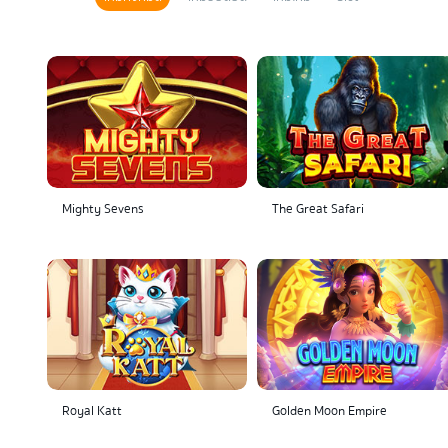
Mighty Sevens
The Great Safari
Royal Katt
Golden Moon Empire