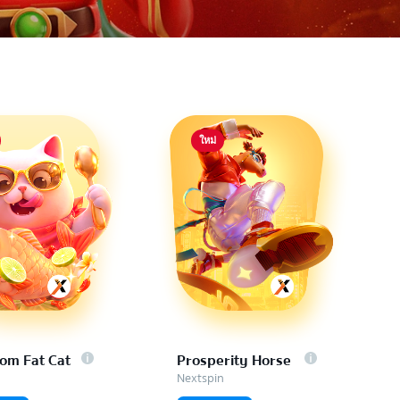
ใหม่
om Fat Cat
Prosperity Horse
n
Nextspin