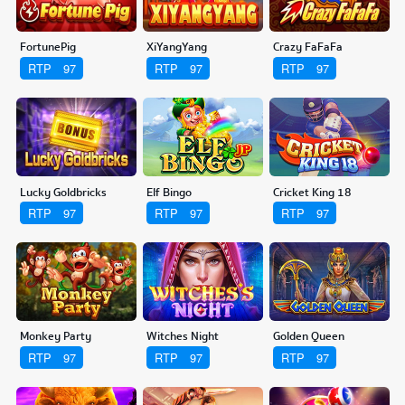
FortunePig
XiYangYang
Crazy FaFaFa
RTP
97
RTP
97
RTP
97
Lucky Goldbricks
Elf Bingo
Cricket King 18
RTP
97
RTP
97
RTP
97
Monkey Party
Witches Night
Golden Queen
RTP
97
RTP
97
RTP
97