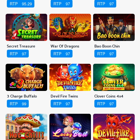
RTP
95.29
RTP
97
RTP
97
Secret Treasure
War Of Dragons
Bao Boon Chin
RTP
97
RTP
97
RTP
97
3 Charge Buffalo
Devil Fire Twins
Clover Coins 4x4
RTP
99
RTP
97
RTP
97