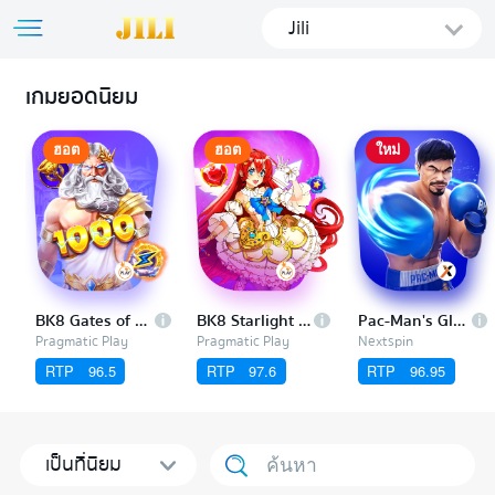
Jili
เกมยอดนิยม
ฮอต
ฮอต
ใหม่
BK8 Gates of Olympus 1000
BK8 Starlight Princess
Pac-Man's Glory
Pragmatic Play
Pragmatic Play
Nextspin
RTP
96.5
RTP
97.6
RTP
96.95
เป็นที่นิยม