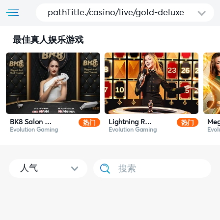
pathTitle./casino/live/gold-deluxe
最佳真人娱乐游戏
热门
热门
BK8 Salon Prive Baccarat
Lightning Roulette
Meg
Evolution Gaming
Evolution Gaming
Evol
人气