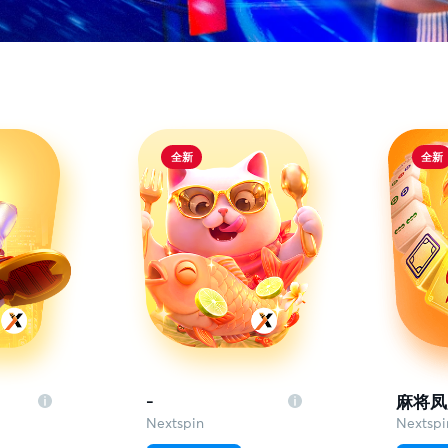
全新
全新
-
麻将凤
Nextspin
Nextspi