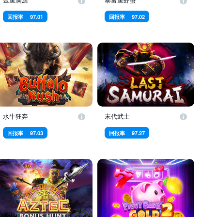
金鱼满溏
暴富鱼虾蟹
回报率
回报率
97.01
97.02
水牛狂奔
末代武士
回报率
回报率
97.03
97.27