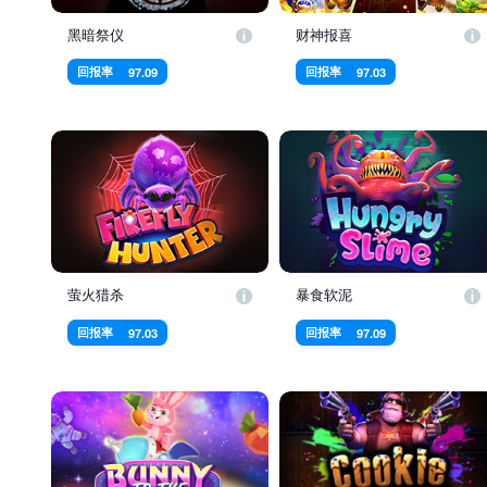
黑暗祭仪
财神报喜
回报率
回报率
97.09
97.03
萤火猎杀
暴食软泥
回报率
回报率
97.03
97.09