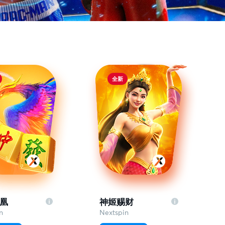
全新
凰
神姬赐财
n
Nextspin