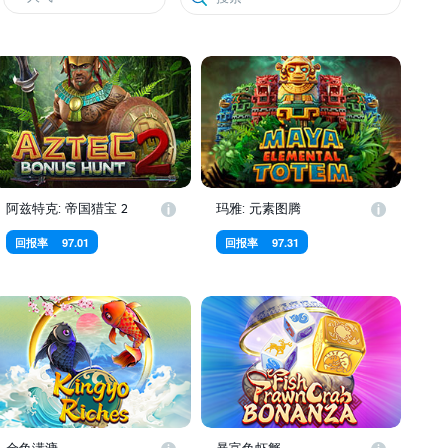
阿兹特克: 帝国猎宝 2
玛雅: 元素图腾
回报率
回报率
97.01
97.31