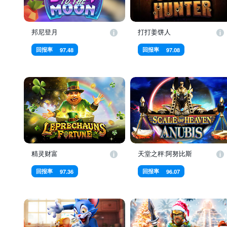
邦尼登月
打打姜饼人
回报率
回报率
97.48
97.08
精灵财富
天堂之秤:阿努比斯
回报率
回报率
97.36
96.07