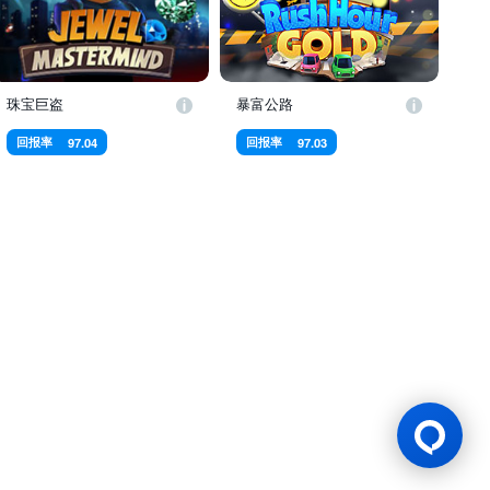
珠宝巨盗
暴富公路
回报率
回报率
97.04
97.03