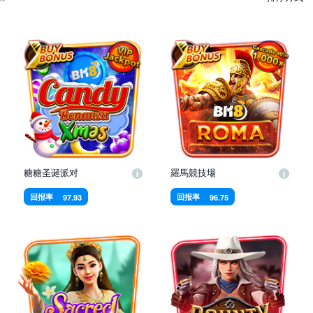
糖糖圣诞派对
羅馬競技場
回报率
回报率
97.93
96.75