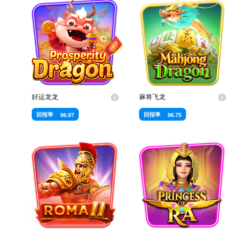
好运龙龙
麻将飞龙
回报率
回报率
96.97
96.75