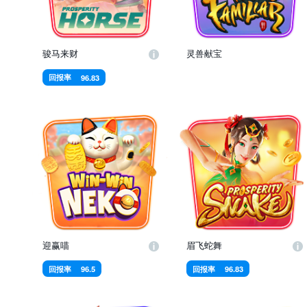
骏马来财
灵兽献宝
回报率
96.83
迎赢喵
眉飞蛇舞
回报率
回报率
96.5
96.83