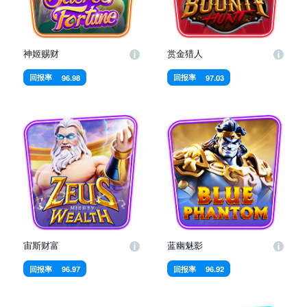
神姬赐财
赏金猎人
回报率
回报率
96.98
97.03
宙斯财富
蓝幽魅影
回报率
回报率
96.97
96.92