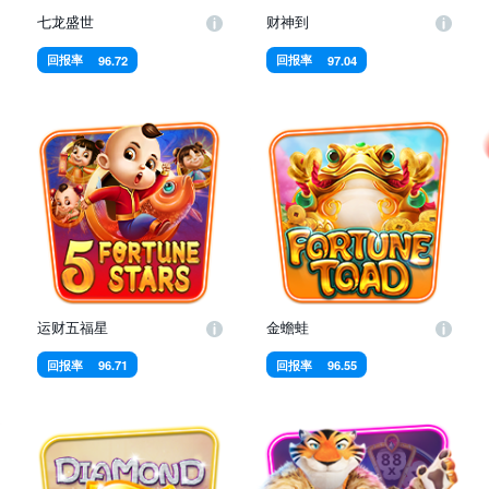
七龙盛世
财神到
回报率
回报率
96.72
97.04
运财五福星
金蟾蛙
回报率
回报率
96.71
96.55