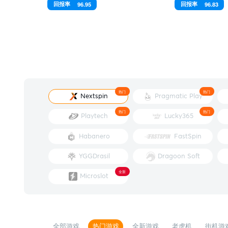
回报率
回报率
96.95
96.83
热门
热门
Nextspin
Pragmatic Play
热门
热门
Playtech
Lucky365
Habanero
FastSpin
YGGDrasil
Dragoon Soft
全新
Microslot
全部游戏
热门游戏
全新游戏
老虎机
街机游